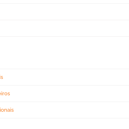
is
iros
ionais