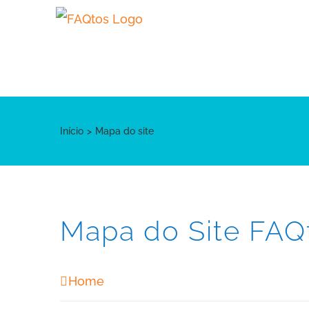
Skip
to
content
Início
Mapa do site
Mapa do Site FAQ
Home