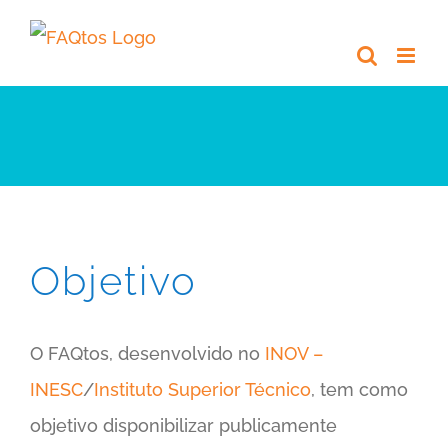
Skip
to
content
Objetivo
O FAQtos, desenvolvido no
INOV –
INESC
/
Instituto Superior Técnico
, tem como
objetivo disponibilizar publicamente