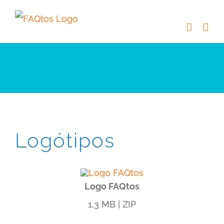
Skip
to
content
Logótipos
Logo FAQtos
1,3 MB | ZIP