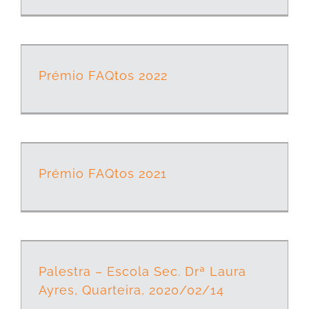
Prémio FAQtos 2022
Prémio FAQtos 2021
Palestra – Escola Sec. Drª Laura Ayres, Quarteira, 2020/02/14
Palestra – Escola Sec. Drª Laura
Ayres, Quarteira, 2020/02/14