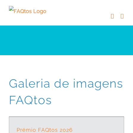
Skip
to
content
Galeria de imagens
FAQtos
Prémio FAQtos 2026