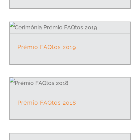
Prémio FAQtos 2019
Prémio FAQtos 2018
Palestra – AE Padrão da Légua, Matosinhos, 2018/02/21