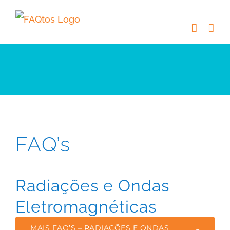
Skip
to
content
FAQ’s
Radiações e Ondas
Eletromagnéticas
MAIS FAQ’S – RADIAÇÕES E ONDAS