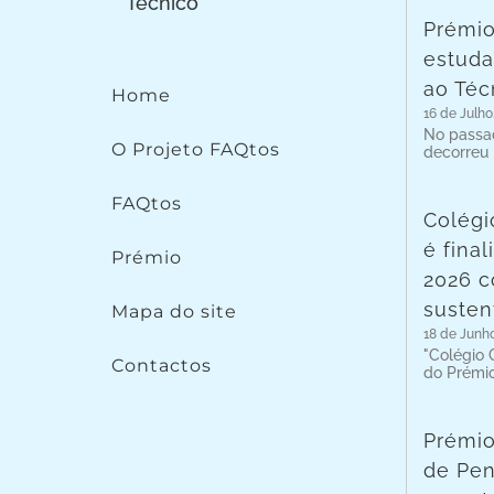
Prémio
estuda
ao Téc
Home
16 de Julho
No passad
O Projeto FAQtos
decorreu
FAQtos
Colégi
é fina
Prémio
2026 c
susten
Mapa do site
18 de Junh
"Colégio C
Contactos
do Prémi
Prémio
de Pen