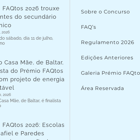
 FAQtos 2026 trouxe
Sobre o Concurso
ntes do secundário
nico
FAQ’s
, 2026
o sábado, dia 11 de julho,
Regulamento 2026
 no
Edições Anteriores
o Casa Mãe, de Baltar,
lista do Prémio FAQtos
Galeria Prémio FAQt
om projeto de energia
tável
Área Reservada
o, 2026
asa Mãe, de Baltar, é finalista
o
 FAQtos 2026: Escolas
afiel e Paredes