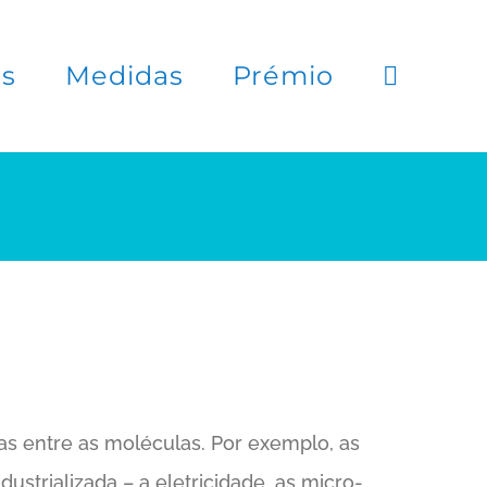
es
Medidas
Prémio
cas entre as moléculas. Por exemplo, as
strializada – a eletricidade, as micro-