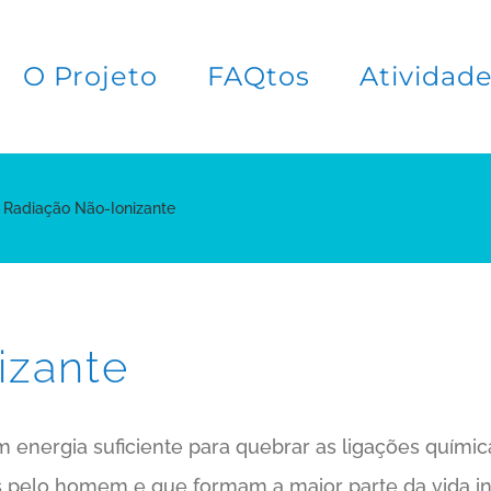
O Projeto
FAQtos
Atividad
Radiação Não-Ionizante
izante
m energia suficiente para quebrar as ligações quími
 pelo homem e que formam a maior parte da vida indu