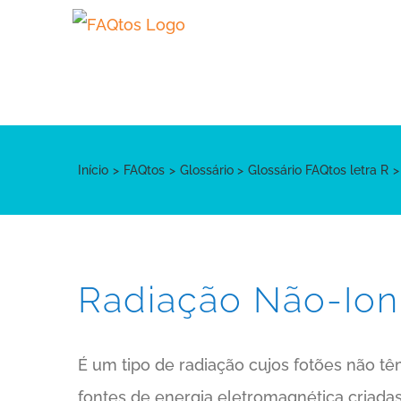
Skip
to
content
Início
FAQtos
Glossário
Glossário FAQtos letra R
Radiação Não-Ion
É um tipo de radiação cujos fotões não tê
fontes de energia eletromagnética criadas