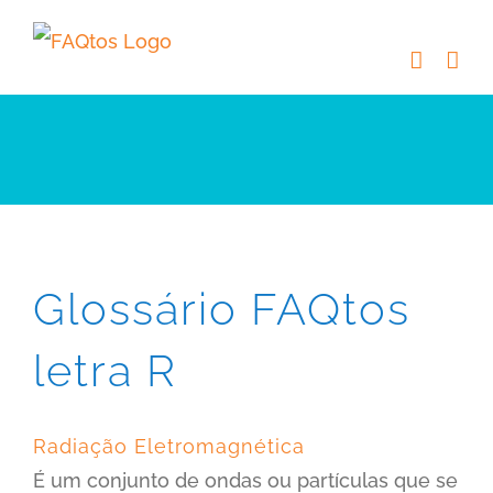
Skip
to
content
Glossário FAQtos
letra R
Radiação Eletromagnética
É um conjunto de ondas ou partículas que se