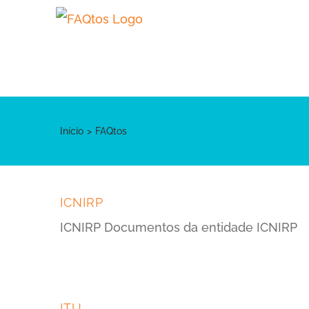
Skip
to
content
Início
FAQtos
ICNIRP
ICNIRP Documentos da entidade ICNIRP
ITU