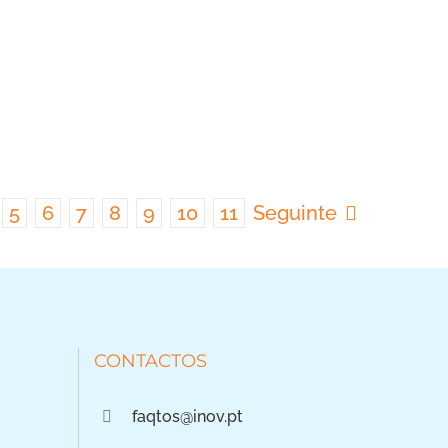
5
6
7
8
9
10
11
Seguinte
CONTACTOS
faqtos@inov.pt