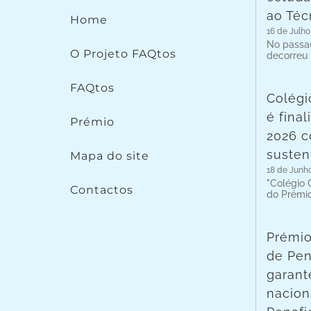
ao Téc
Home
16 de Julho
No passad
O Projeto FAQtos
decorreu
FAQtos
Colégi
é fina
Prémio
2026 c
susten
Mapa do site
18 de Junh
"Colégio C
Contactos
do Prémi
Prémio
de Pen
garant
nacion