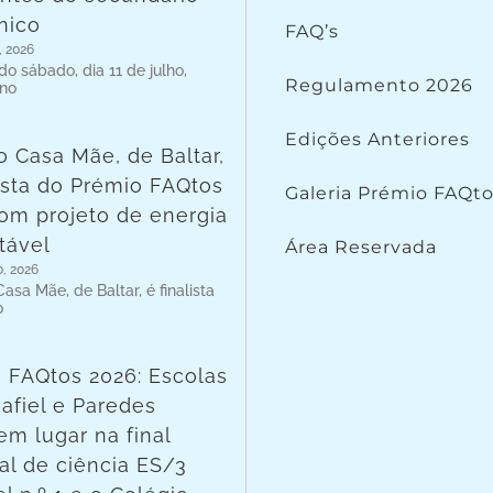
nico
FAQ’s
, 2026
o sábado, dia 11 de julho,
Regulamento 2026
 no
Edições Anteriores
o Casa Mãe, de Baltar,
lista do Prémio FAQtos
Galeria Prémio FAQt
om projeto de energia
tável
Área Reservada
o, 2026
asa Mãe, de Baltar, é finalista
o
 FAQtos 2026: Escolas
afiel e Paredes
em lugar na final
al de ciência ES/3