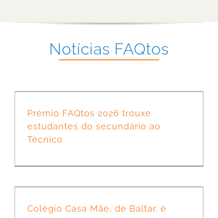
Notícias FAQtos
Prémio FAQtos 2026 trouxe estudantes do secundário ao Técnico
Prémio FAQtos 2026 trouxe
estudantes do secundário ao
Técnico
Colégio Casa Mãe, de Baltar, é finalista do Prémio FAQtos 2026 com projeto de energia sustentável
Colégio Casa Mãe, de Baltar, é