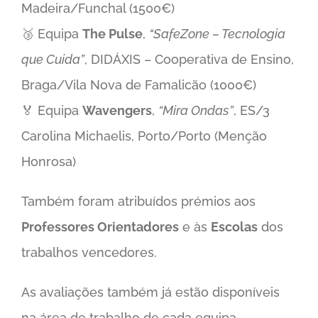
Madeira/Funchal (1500€)
🥉 Equipa
The Pulse
,
“SafeZone – Tecnologia
que Cuida”
, DIDÁXIS – Cooperativa de Ensino,
Braga/Vila Nova de Famalicão (1000€)
🏅 Equipa
Wavengers
,
“Mira Ondas”
, ES/3
Carolina Michaelis, Porto/Porto (Menção
Honrosa)
Também foram atribuídos prémios aos
Professores Orientadores
e às
Escolas
dos
trabalhos vencedores.
As avaliações também já estão disponíveis
na área de trabalho de cada equipa.