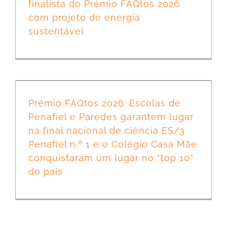
finalista do Prémio FAQtos 2026
com projeto de energia
sustentável
Prémio FAQtos 2026: Escolas de Penafiel e Paredes garantem lugar na final nacional de ciência ES/3 Penafiel n.º 1 e o Colégio Casa Mãe conquistaram um lugar no “top 10” do país
Prémio FAQtos 2026: Escolas de
Penafiel e Paredes garantem lugar
na final nacional de ciência ES/3
Penafiel n.º 1 e o Colégio Casa Mãe
conquistaram um lugar no “top 10”
do país