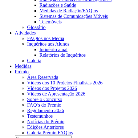
Radiações e Saúde
Medidas de Radiação/FAQtos
Sistemas de Comunicações Móveis
Telemóveis
Glossário
Atividades
FAQtos nos Media
Inquéritos aos Alunos
Inquérito atual
Relatórios de Inquéritos
Galeria
Medidas
Prémio
Área Reservada
Vídeos dos 10 Projetos Finalistas 2026
Vídeos dos Projetos 2026
Vídeos de Apresentação 2026
Sobre o Concurso
FAQ’s do Prémio
Regulamento 2026
Testemunhos
Notícias do Prémio
Edições Anteriores
Galeria Prémio FAQtos
Pesquisar