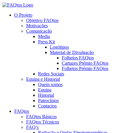
Skip
to
O Projeto
content
Objetivo FAQtos
Motivações
Comunicação
Media
Press Kit
Logótipos
Material de Divulgação
Folhetos FAQtos
Cartazes Prémio FAQtos
Folhetos Prémio FAQtos
Redes Sociais
Equipa e Historial
Quem somos
Equipa
Historial
Patrocínios
Contactos
FAQtos
FAQtos Básicos
FAQtos Técnicos
FAQ’s
Radiação e Ondas Electromagnéticas