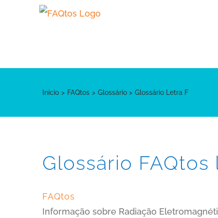
Skip
to
content
Início
FAQtos
Glossário
Glossário Letra F
Glossário FAQtos 
FAQtos
Informação sobre Radiação Eletromagnéti