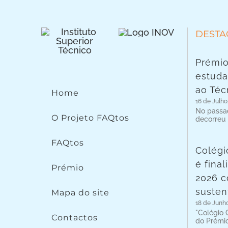
DESTA
Prémio
estuda
ao Téc
Home
16 de Julho
No passad
O Projeto FAQtos
decorreu
FAQtos
Colégi
é fina
Prémio
2026 c
susten
Mapa do site
18 de Junh
"Colégio C
Contactos
do Prémi