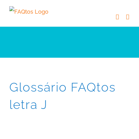
Skip
to
content
Glossário FAQtos
letra J