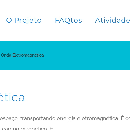
O Projeto
FAQtos
Atividad
Onda Eletromagnética
tica
spaço, transportando energia eletromagnética. É co
 o campo magnético, H.