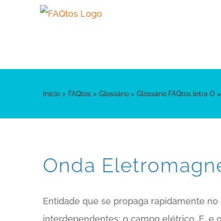
Skip
to
content
Início
FAQtos
Glossário
Glossário FAQtos letra O
Onda Eletromagné
Entidade que se propaga rapidamente no e
interdependentes: o campo elétrico, E, e