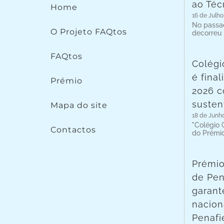
ao Téc
Home
16 de Julho
No passad
O Projeto FAQtos
decorreu
FAQtos
Colégi
é fina
Prémio
2026 c
susten
Mapa do site
18 de Junh
"Colégio C
Contactos
do Prémi
Prémio
de Pen
garant
nacion
Penafie