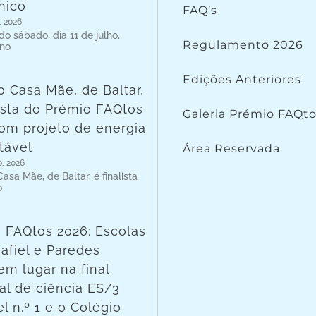
nico
FAQ’s
, 2026
o sábado, dia 11 de julho,
Regulamento 2026
 no
Edições Anteriores
o Casa Mãe, de Baltar,
lista do Prémio FAQtos
Galeria Prémio FAQt
om projeto de energia
tável
Área Reservada
o, 2026
asa Mãe, de Baltar, é finalista
o
 FAQtos 2026: Escolas
afiel e Paredes
em lugar na final
al de ciência ES/3
l n.º 1 e o Colégio