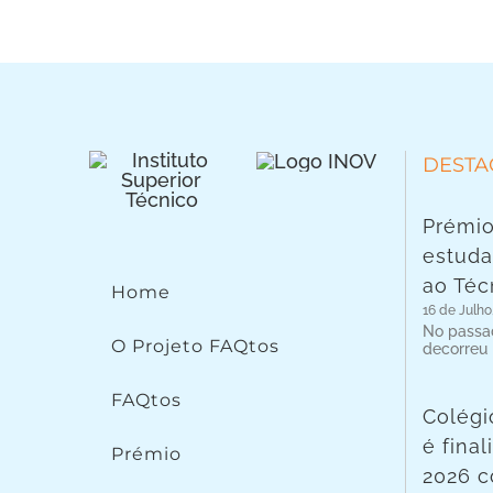
DESTA
Prémio
estuda
ao Téc
Home
16 de Julho
No passad
O Projeto FAQtos
decorreu
FAQtos
Colégi
é fina
Prémio
2026 c