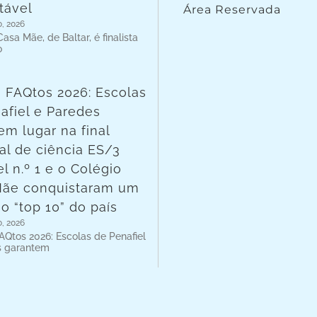
tável
Área Reservada
o, 2026
asa Mãe, de Baltar, é finalista
o
 FAQtos 2026: Escolas
afiel e Paredes
em lugar na final
al de ciência ES/3
l n.º 1 e o Colégio
Mãe conquistaram um
no “top 10” do país
o, 2026
AQtos 2026: Escolas de Penafiel
s garantem