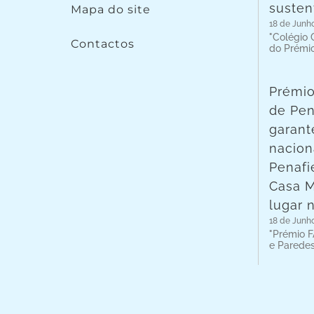
susten
Mapa do site
18 de Junh
"Colégio C
Contactos
do Prémi
Prémio
de Pen
garant
nacion
Penafie
Casa 
lugar 
18 de Junh
"Prémio F
e Parede