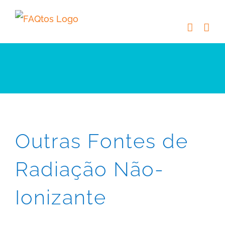
Skip
to
content
Outras Fontes de
Radiação Não-
Ionizante