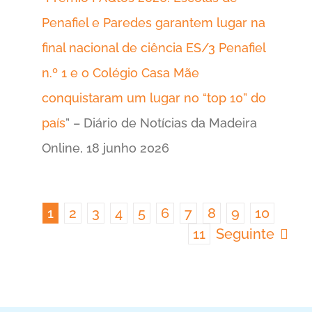
Penafiel e Paredes garantem lugar na
final nacional de ciência ES/3 Penafiel
n.º 1 e o Colégio Casa Mãe
conquistaram um lugar no “top 10” do
país
” – Diário de Notícias da Madeira
Online, 18 junho 2026
1
2
3
4
5
6
7
8
9
10
11
Seguinte