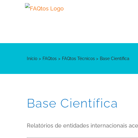
Skip
to
content
Início
FAQtos
FAQtos Técnicos
Base Científica
Base Científica
Relatórios de entidades internacionais ac