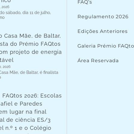
nico
FAQ’s
, 2026
o sábado, dia 11 de julho,
Regulamento 2026
 no
Edições Anteriores
o Casa Mãe, de Baltar,
lista do Prémio FAQtos
Galeria Prémio FAQt
om projeto de energia
tável
Área Reservada
o, 2026
asa Mãe, de Baltar, é finalista
o
 FAQtos 2026: Escolas
afiel e Paredes
em lugar na final
al de ciência ES/3
l n.º 1 e o Colégio