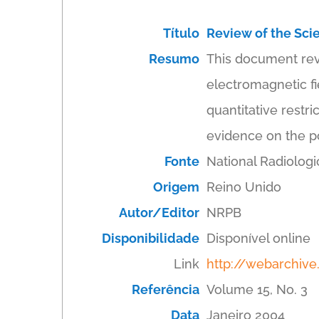
Título
Review of the Scie
Resumo
This document revi
electromagnetic fi
quantitative restr
evidence on the pos
Fonte
National Radiologi
Origem
Reino Unido
Autor/Editor
NRPB
Disponibilidade
Disponível online
Link
http://webarchive.
Referência
Volume 15, No. 3
Data
Janeiro 2004