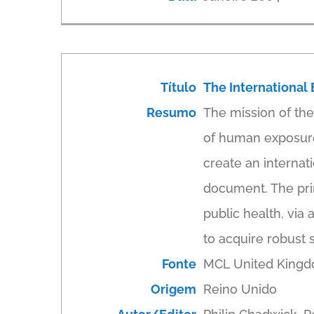
Título
The Internationa
Resumo
The mission of th
of human exposure 
create an internat
document. The pri
public health, via
to acquire robust 
Fonte
MCL United King
Origem
Reino Unido