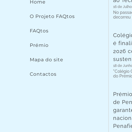
ao Téc
Home
16 de Julho
No passad
O Projeto FAQtos
decorreu
FAQtos
Colégi
é fina
Prémio
2026 c
susten
Mapa do site
18 de Junh
"Colégio C
Contactos
do Prémi
Prémio
de Pen
garant
nacion
Penafie