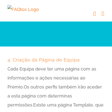
Skip
to
content
4. Criação da Página de Equipa
Cada Equipa deve ter uma página com as
informações e ações necessárias ao
Prémio.Os outros perfis também irão aceder
a esta página com determinas
permissões.Existe uma página Template, que