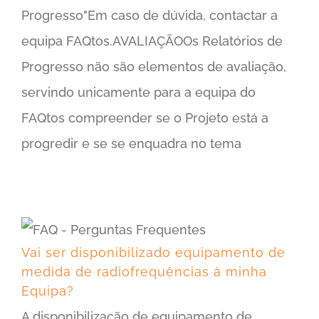
Progresso"Em caso de dúvida, contactar a
equipa FAQtos.AVALIAÇÃOOs Relatórios de
Progresso não são elementos de avaliação,
servindo unicamente para a equipa do
FAQtos compreender se o Projeto está a
progredir e se se enquadra no tema
Vai ser disponibilizado equipamento de medida de radiofrequências à minha Equipa?
Vai ser disponibilizado equipamento de
medida de radiofrequências à minha
Equipa?
A disponibilização de equipamento de