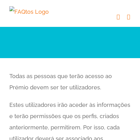
Skip
to
content
Todas as pessoas que terão acesso ao
Prémio devem ser ter utilizadores.
Estes utilizadores irão aceder às informações
e terão permissões que os perfis, criados
anteriormente, permitirem. Por isso, cada
utilizador deverá ser associado aos