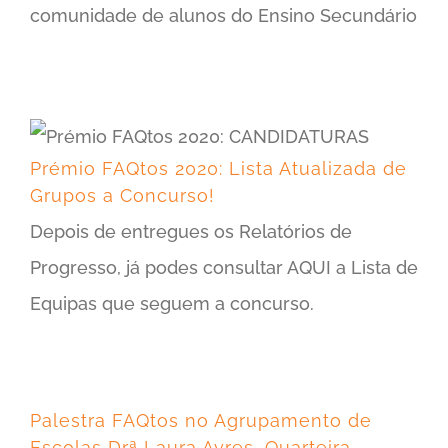
comunidade de alunos do Ensino Secundário
Prémio FAQtos 2020: Lista Atualizada de Grupos a Concurso!
Prémio FAQtos 2020: Lista Atualizada de
Grupos a Concurso!
Depois de entregues os Relatórios de
Progresso, já podes consultar AQUI a Lista de
Equipas que seguem a concurso.
Palestra FAQtos no Agrupamento de Escolas Drª Laura Ayres, Quarteira
Palestra FAQtos no Agrupamento de
Escolas Drª Laura Ayres, Quarteira