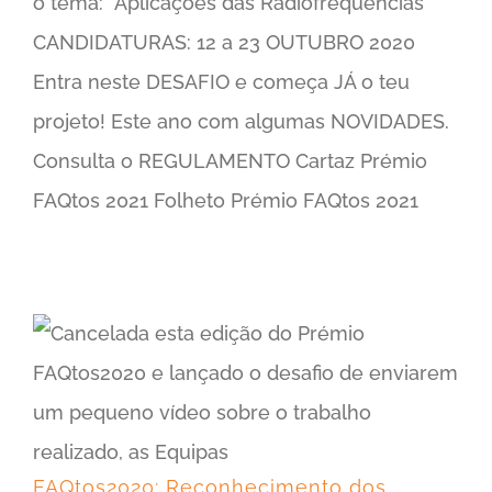
o tema: “Aplicações das Radiofrequências”
CANDIDATURAS: 12 a 23 OUTUBRO 2020
Entra neste DESAFIO e começa JÁ o teu
projeto! Este ano com algumas NOVIDADES.
Consulta o REGULAMENTO Cartaz Prémio
FAQtos 2021 Folheto Prémio FAQtos 2021
FAQtos2020: Reconhecimento dos Trabalhos
FAQtos2020: Reconhecimento dos