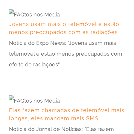
Jovens usam mais o telemóvel e estão menos preocupados com as radiações
Jovens usam mais o telemóvel e estão
menos preocupados com as radiações
Notícia do Expo News: "Jovens usam mais
telemóvel e estão menos preocupados com
efeito de radiações"
Elas fazem chamadas de telemóvel mais longas, eles mandam mais SMS
Elas fazem chamadas de telemóvel mais
longas, eles mandam mais SMS
Notícia do Jornal de Notícias: "Elas fazem