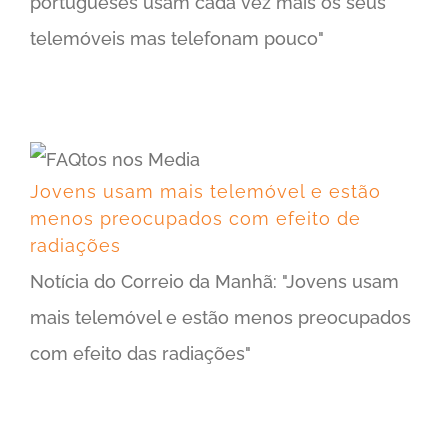
portugueses usam cada vez mais os seus
telemóveis mas telefonam pouco"
Jovens usam mais telemóvel e estão menos preocupados com efeito de radiações
Jovens usam mais telemóvel e estão
menos preocupados com efeito de
radiações
Notícia do Correio da Manhã: "Jovens usam
mais telemóvel e estão menos preocupados
com efeito das radiações"