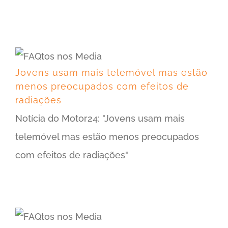
Jovens usam mais telemóvel mas estão menos preocupados com efeitos de radiações
Jovens usam mais telemóvel mas estão
menos preocupados com efeitos de
radiações
Notícia do Motor24: "Jovens usam mais
telemóvel mas estão menos preocupados
com efeitos de radiações"
Jovens portugueses têm telemóvel desde os 10 anos e enviam 75 SMS por dia