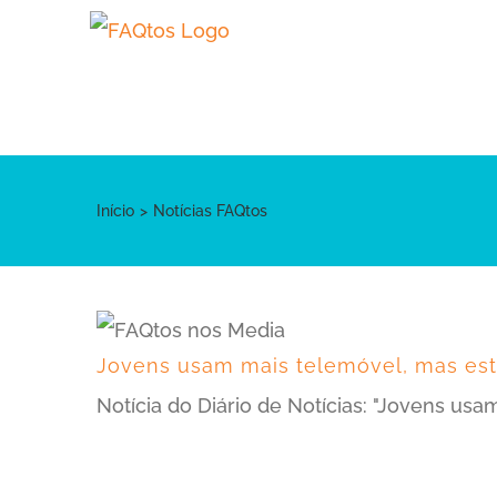
Skip
to
content
Início
Notícias FAQtos
Jovens usam mais telemóvel, mas es
Notícia do Diário de Notícias: "Jovens u