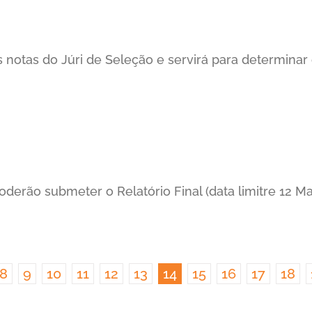
 notas do Júri de Seleção e servirá para determinar o
derão submeter o Relatório Final (data limitre 12 Ma
8
9
10
11
12
13
14
15
16
17
18