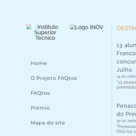
DESTA
13 alu
Franc
concur
Home
Julho
14 de Julho
O Projeto FAQtos
"13 aluno
premiado
FAQtos
Penaco
Prémio
do Pré
30 de Junh
Mapa do site
"Penacova
FAQ-tos 