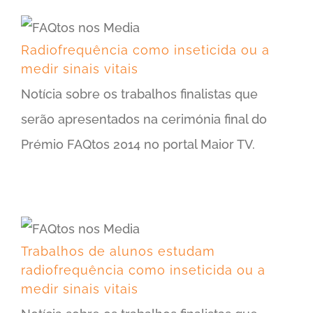
Radiofrequência como inseticida ou a medir sinais vitais
Radiofrequência como inseticida ou a
medir sinais vitais
Notícia sobre os trabalhos finalistas que
serão apresentados na cerimónia final do
Prémio FAQtos 2014 no portal Maior TV.
Trabalhos de alunos estudam radiofrequência como inseticida ou a medir sinais vitais
Trabalhos de alunos estudam
radiofrequência como inseticida ou a
medir sinais vitais