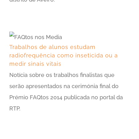
Trabalhos de alunos estudam radiofrequência como inseticida ou a medir sinais vitais
Trabalhos de alunos estudam
radiofrequência como inseticida ou a
medir sinais vitais
Notícia sobre os trabalhos finalistas que
serão apresentados na cerimónia final do
Prémio FAQtos 2014 publicada no portal da
RTP.