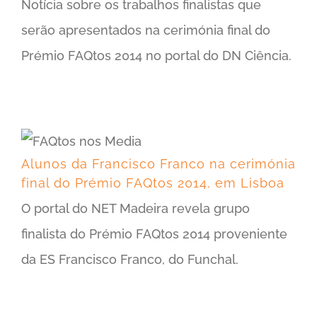
Notícia sobre os trabalhos finalistas que
serão apresentados na cerimónia final do
Prémio FAQtos 2014 no portal do DN Ciência.
Alunos da Francisco Franco na cerimónia final do Prémio FAQtos 2014, em Lisboa
Alunos da Francisco Franco na cerimónia
final do Prémio FAQtos 2014, em Lisboa
O portal do NET Madeira revela grupo
finalista do Prémio FAQtos 2014 proveniente
da ES Francisco Franco, do Funchal.