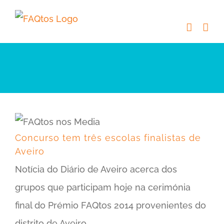
Skip
to
content
Concurso tem três escolas finalistas de Aveiro
Concurso tem três escolas finalistas de
Aveiro
Notícia do Diário de Aveiro acerca dos
grupos que participam hoje na cerimónia
final do Prémio FAQtos 2014 provenientes do
distrito de Aveiro.