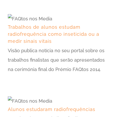
Trabalhos de alunos estudam radiofrequência como inseticida ou a medir sinais vitais
Trabalhos de alunos estudam
radiofrequência como inseticida ou a
medir sinais vitais
Visão publica notícia no seu portal sobre os
trabalhos finalistas que serão apresentados
na cerimónia final do Prémio FAQtos 2014.
Alunos estudaram radiofrequências