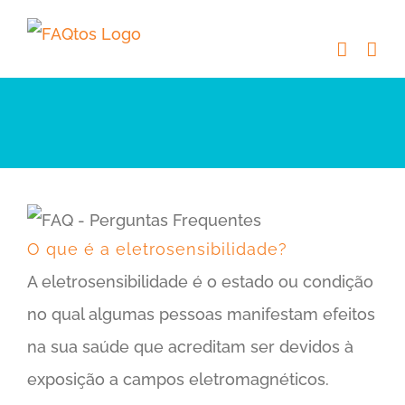
Skip
to
content
O que é a eletrosensibilidade?
A eletrosensibilidade é o estado ou condição
no qual algumas pessoas manifestam efeitos
na sua saúde que acreditam ser devidos à
exposição a campos eletromagnéticos.