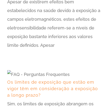
Apesar de existirem efeitos bem
estabelecidos na saúde devido à exposição a
campos eletromagnéticos, estes efeitos de
eletrosensibilidade referem-se a níveis de
exposição bastante inferiores aos valores
limite definidos. Apesar
Os limites de exposição que estão em vigor têm em consideração a exposição a longo prazo?
Os limites de exposição que estão em
vigor têm em consideração a exposição
a longo prazo?
Sim, os limites de exposição abrangem os