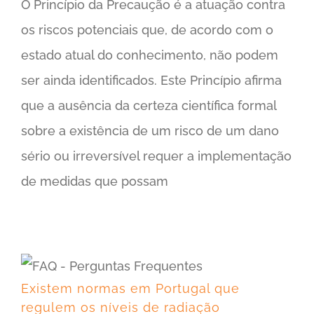
O Princípio da Precaução é a atuação contra
os riscos potenciais que, de acordo com o
estado atual do conhecimento, não podem
ser ainda identificados. Este Princípio afirma
que a ausência da certeza científica formal
sobre a existência de um risco de um dano
sério ou irreversível requer a implementação
de medidas que possam
Existem normas em Portugal que regulem os níveis de radiação eletromagnética?
Existem normas em Portugal que
regulem os níveis de radiação