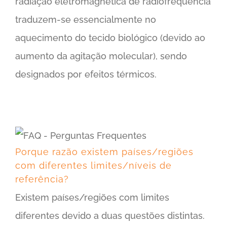
radiação eletromagnética de radiofrequência
traduzem-se essencialmente no
aquecimento do tecido biológico (devido ao
aumento da agitação molecular), sendo
designados por efeitos térmicos.
Porque razão existem países/regiões com diferentes limites/níveis de referência?
Porque razão existem países/regiões
com diferentes limites/níveis de
referência?
Existem países/regiões com limites
diferentes devido a duas questões distintas.