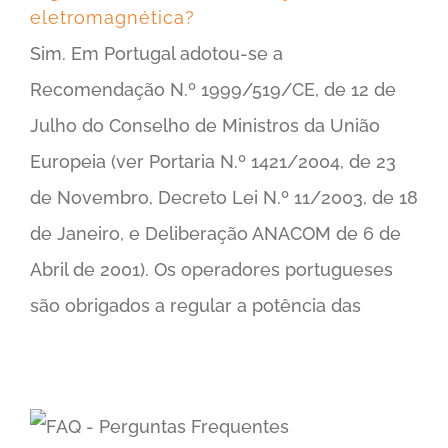
eletromagnética?
Sim. Em Portugal adotou-se a
Recomendação N.º 1999/519/CE, de 12 de
Julho do Conselho de Ministros da União
Europeia (ver Portaria N.º 1421/2004, de 23
de Novembro, Decreto Lei N.º 11/2003, de 18
de Janeiro, e Deliberação ANACOM de 6 de
Abril de 2001). Os operadores portugueses
são obrigados a regular a potência das
O que são os limites de exposição à radiação eletromagnética?