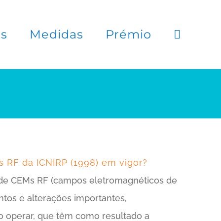
es
Medidas
Prémio
RF da ICNIRP (1998) em vigor?
s de CEMs RF (campos eletromagnéticos de
os e alterações importantes,
ão operar, que têm como resultado a