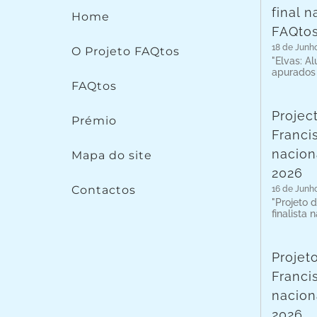
final 
Home
FAQto
18 de Junh
O Projeto FAQtos
"Elvas: A
apurados
FAQtos
Projec
Prémio
Franci
nacion
Mapa do site
2026
Contactos
16 de Junh
"Projeto 
finalista 
Projet
Franci
nacion
2026