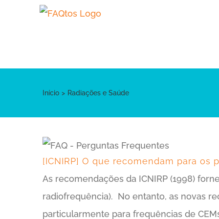
Skip
to
content
Início
Radiações e Saúde
[ICNIRP] O que recomendam para os 
As recomendações da ICNIRP (1998) forne
radiofrequência). No entanto, as novas 
particularmente para frequências de CEMs