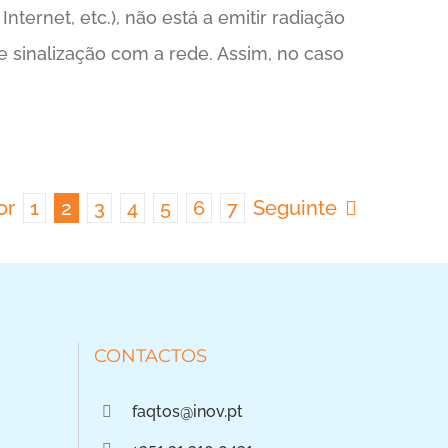
rnet, etc.), não está a emitir radiação
e sinalização com a rede. Assim, no caso
or
1
2
3
4
5
6
7
Seguinte
CONTACTOS
faqtos@inov.pt