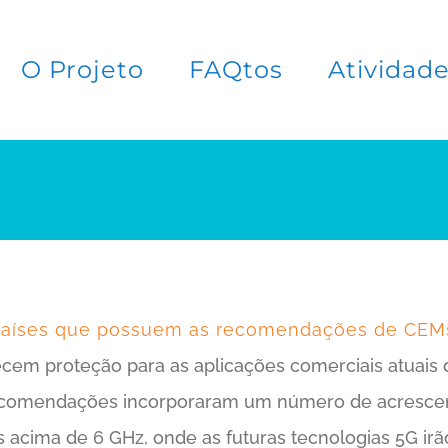
O Projeto
FAQtos
Atividad
países que possuem as recomendações de CEMs 
cem proteção para as aplicações comerciais atuai
recomendações incorporaram um número de acrescent
 acima de 6 GHz, onde as futuras tecnologias 5G ir