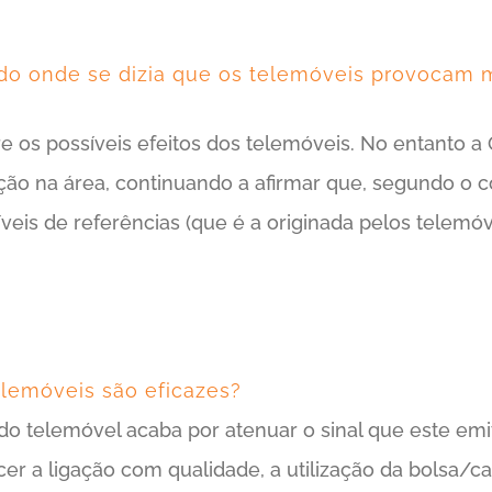
Tendo lido uma notícia sobre um estudo onde se dizia que os telemóveis provocam malefícios, é melhor deixar de utilizar o telemóvel?
o onde se dizia que os telemóveis provocam mal
re os possíveis efeitos dos telemóveis. No entanto
ação na área, continuando a afirmar que, segundo o c
veis de referências (que é a originada pelos telemóv
elemóveis são eficazes?
 do telemóvel acaba por atenuar o sinal que este e
er a ligação com qualidade, a utilização da bolsa/c