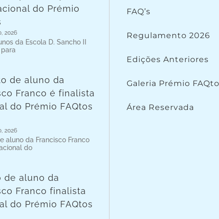
nacional do Prémio
FAQ’s
s
o, 2026
Regulamento 2026
lunos da Escola D. Sancho II
 para
Edições Anteriores
to de aluno da
Galeria Prémio FAQt
sco Franco é finalista
al do Prémio FAQtos
Área Reservada
o, 2026
de aluno da Francisco Franco
nacional do
o de aluno da
sco Franco finalista
al do Prémio FAQtos