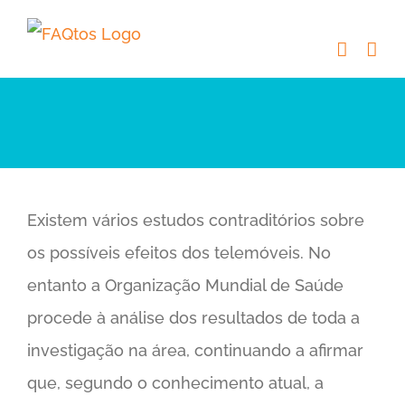
Skip
to
content
Existem vários estudos contraditórios sobre
os possíveis efeitos dos telemóveis. No
entanto a Organização Mundial de Saúde
procede à análise dos resultados de toda a
investigação na área, continuando a afirmar
que, segundo o conhecimento atual, a