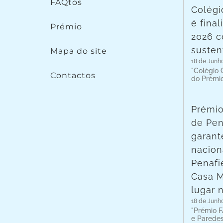
FAQtos
Colégi
é fina
Prémio
2026 c
susten
Mapa do site
18 de Junh
"Colégio C
Contactos
do Prémi
Prémio
de Pen
garant
nacion
Penafie
Casa 
lugar 
18 de Junh
"Prémio F
e Parede