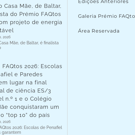
Edições Anteriores
o Casa Mãe, de Baltar,
lista do Prémio FAQtos
Galeria Prémio FAQt
om projeto de energia
tável
Área Reservada
o, 2026
asa Mãe, de Baltar, é finalista
o
 FAQtos 2026: Escolas
afiel e Paredes
em lugar na final
al de ciência ES/3
l n.º 1 e o Colégio
Mãe conquistaram um
no “top 10” do país
o, 2026
AQtos 2026: Escolas de Penafiel
s garantem