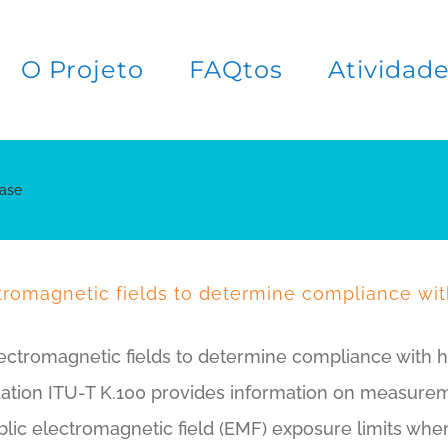
O Projeto
FAQtos
Atividad
Base
tromagnetic fields to determine compliance wi
ectromagnetic fields to determine compliance with 
tion ITU-T K.100 provides information on measurem
ic electromagnetic field (EMF) exposure limits when 