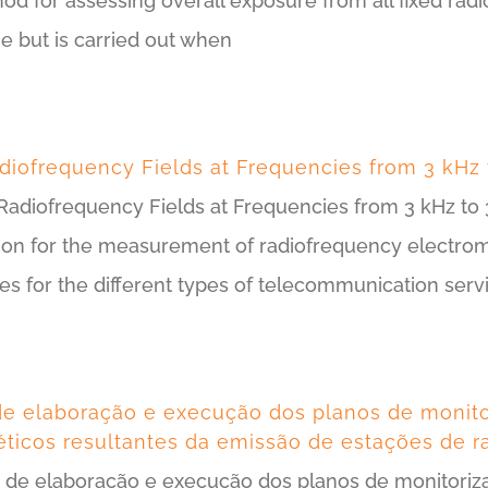
 for assessing overall exposure from all fixed radio
e but is carried out when
diofrequency Fields at Frequencies from 3 kHz
 Radiofrequency Fields at Frequencies from 3 kHz t
on for the measurement of radiofrequency electromag
or the different types of telecommunication servic
de elaboração e execução dos planos de monito
ticos resultantes da emissão de estações de 
 de elaboração e execução dos planos de monitoriz