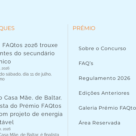
QUES
PRÉMIO
 FAQtos 2026 trouxe
Sobre o Concurso
ntes do secundário
nico
FAQ’s
, 2026
o sábado, dia 11 de julho,
Regulamento 2026
 no
Edições Anteriores
o Casa Mãe, de Baltar,
lista do Prémio FAQtos
Galeria Prémio FAQt
om projeto de energia
tável
Área Reservada
o, 2026
asa Mãe, de Baltar, é finalista