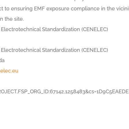
t to ensuring EMF exposure compliance in the vicinity
n the site.
Electrotechnical Standardization (CENELEC)
Electrotechnical Standardization (CENELEC)
da
nelec.eu
_PROJECT,FSP_ORG_ID:67142,1258483&cs=1D9C5EA