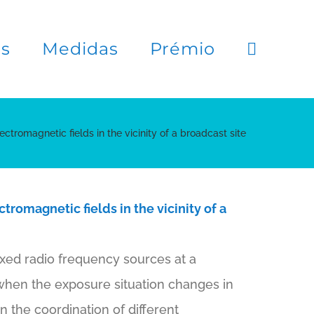
es
Medidas
Prémio
ctromagnetic fields in the vicinity of a broadcast site
tromagnetic fields in the vicinity of a
ixed radio frequency sources at a
 when the exposure situation changes in
n the coordination of different