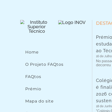
DESTA
Prémio
estuda
ao Téc
Home
16 de Julho
No passad
O Projeto FAQtos
decorreu
FAQtos
Colégi
é fina
Prémio
2026 c
susten
Mapa do site
18 de Junh
"Colégio C