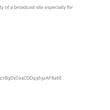
 of a broadcast site especially for
EDE27B9D1C04CDD93632AF846E