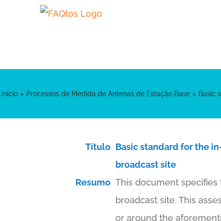
Skip
to
content
Início
Processos de Medida de Antenas de Estação Base
Basic s
Título
Basic standard for the in
broadcast site
Resumo
This document specifies 
broadcast site. This ass
or around the aforementio