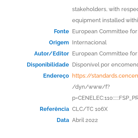
stakeholders, with respec
equipment installed withi
Fonte
European Committee for 
Origem
Internacional
Autor/Editor
European Committee for 
Disponibilidade
Disponível por encomen
Endereço
https://standards.cence
/dyn/www/f?
p=CENELEC:110:::::FSP
Referência
CLC/TC 106X
Data
Abril 2022