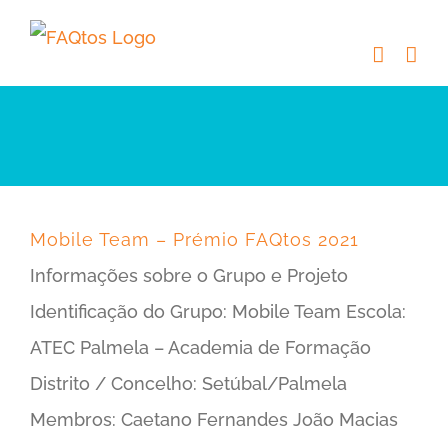
Skip
to
content
Mobile Team – Prémio FAQtos 2021
Informações sobre o Grupo e Projeto
Identificação do Grupo: Mobile Team Escola:
ATEC Palmela – Academia de Formação
Distrito / Concelho: Setúbal/Palmela
Membros: Caetano Fernandes João Macias