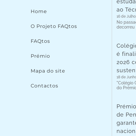
estuda
ao Téc
Home
16 de Julho
No passad
O Projeto FAQtos
decorreu
FAQtos
Colégi
é fina
Prémio
2026 c
susten
Mapa do site
18 de Junh
"Colégio C
Contactos
do Prémi
Prémio
de Pen
garant
nacion