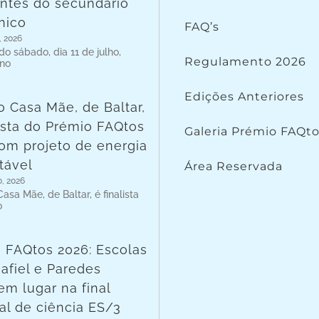
ntes do secundário
nico
FAQ’s
, 2026
o sábado, dia 11 de julho,
Regulamento 2026
 no
Edições Anteriores
o Casa Mãe, de Baltar,
lista do Prémio FAQtos
Galeria Prémio FAQt
om projeto de energia
tável
Área Reservada
o, 2026
asa Mãe, de Baltar, é finalista
o
 FAQtos 2026: Escolas
afiel e Paredes
em lugar na final
al de ciência ES/3