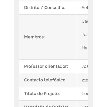
Distrito / Concelho:
Setúbal/Pa
Caetano Fe
João Macias
Membros:
Helio Serafi
Professor orientador:
Joaquim Sap
Contacto telefónico:
212107358
Título do Projeto:
Lookout Car