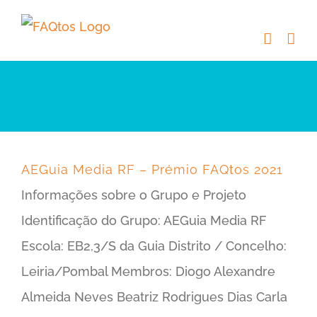
Skip
to
content
AEGuia Media RF – Prémio FAQtos 2021
Informações sobre o Grupo e Projeto
Identificação do Grupo: AEGuia Media RF
Escola: EB2,3/S da Guia Distrito / Concelho:
Leiria/Pombal Membros: Diogo Alexandre
Almeida Neves Beatriz Rodrigues Dias Carla