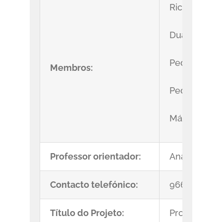
Ricardo Abr
Duarte Mat
Pedro Marti
Membros:
Pedro Pinto
Mário Viana
Professor orientador:
Ana Teresa 
Contacto telefónico:
966151409
Título do Projeto:
Project Wat