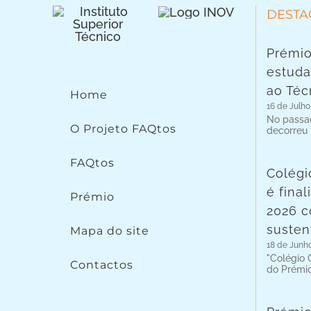
DESTA
Prémio
estuda
ao Téc
Home
16 de Julho
No passad
O Projeto FAQtos
decorreu
FAQtos
Colégi
é fina
Prémio
2026 c
susten
Mapa do site
18 de Junh
"Colégio C
Contactos
do Prémi