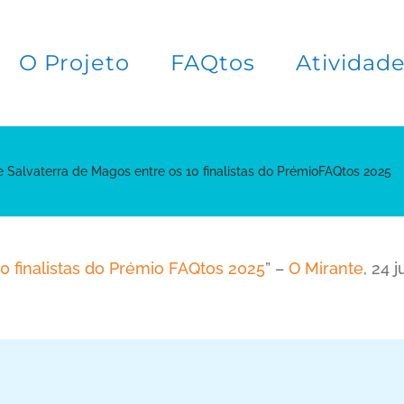
O Projeto
FAQtos
Atividad
e Salvaterra de Magos entre os 10 finalistas do PrémioFAQtos 2025
0 finalistas do Prémio FAQtos 2025
” –
O Mirante
, 24 