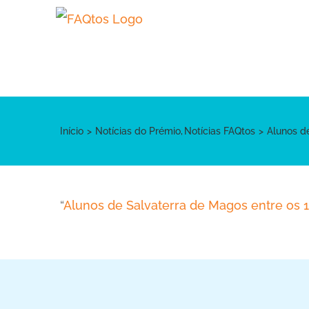
Skip
to
content
Início
Notícias do Prémio
Notícias FAQtos
Alunos d
“
Alunos de Salvaterra de Magos entre os 1