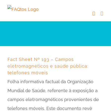
Skip
to
content
Fact Sheet Nº 193 – Campos
eletromagnéticos e saúde pública:
telefones móveis
Folha informativa factual da Organização
Mundial de Saúde, referente à exposição a
campos eletromagnéticos provenientes de
telefones móveis. Este documento revê