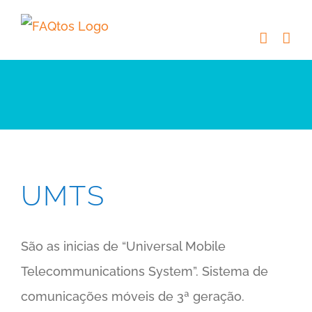
Skip
to
content
UMTS
São as inicias de “Universal Mobile
Telecommunications System”. Sistema de
comunicações móveis de 3ª geração.