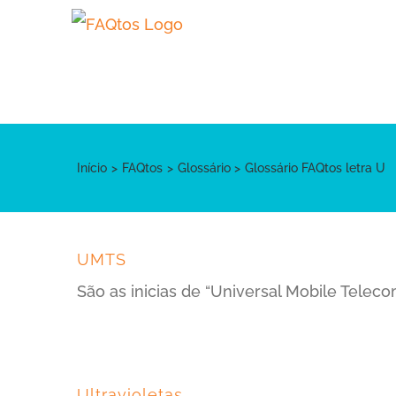
Skip
to
content
Início
FAQtos
Glossário
Glossário FAQtos letra U
UMTS
São as inicias de “Universal Mobile Tele
Ultravioletas