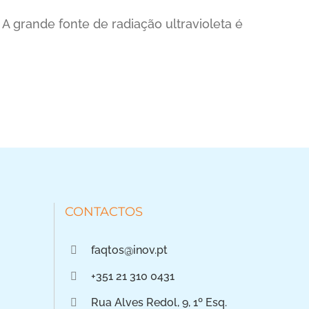
 A grande fonte de radiação ultravioleta é
CONTACTOS
faqtos@inov.pt
+351 21 310 0431
Rua Alves Redol, 9, 1º Esq.