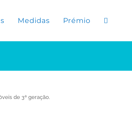
es
Medidas
Prémio
veis de 3ª geração.