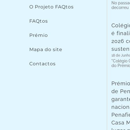
No passad
O Projeto FAQtos
decorreu
FAQtos
Colégi
é fina
Prémio
2026 c
susten
Mapa do site
18 de Junh
"Colégio C
Contactos
do Prémi
Prémio
de Pen
garant
nacion
Penafie
Casa 