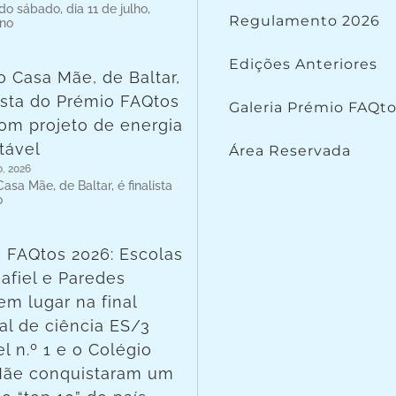
o sábado, dia 11 de julho,
Regulamento 2026
 no
Edições Anteriores
o Casa Mãe, de Baltar,
lista do Prémio FAQtos
Galeria Prémio FAQt
om projeto de energia
tável
Área Reservada
o, 2026
asa Mãe, de Baltar, é finalista
o
 FAQtos 2026: Escolas
afiel e Paredes
em lugar na final
al de ciência ES/3
l n.º 1 e o Colégio
Mãe conquistaram um