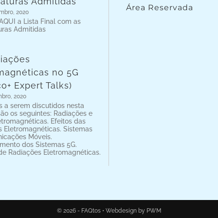
aturas Admitidas
Área Reservada
mbro, 2020
AQUI a Lista Final com as
uras Admitidas
iações
magnéticas no 5G
co+ Expert Talks)
bro, 2020
s a serem discutidos nesta
são os seguintes: Radiações e
tromagnéticas. Efeitos das
 Eletromagnéticas. Sistemas
icações Móveis.
mento dos Sistemas 5G.
de Radiações Eletromagnéticas.
© 2026 - FAQtos •
Webdesign by PWM