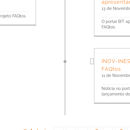
apresenta
13 de Novembr
rojeto FAQtos.
O portal B!T a
FAQtos.
INOV-INES
FAQtos
11 de Novembr
Notícia no por
lançamento do