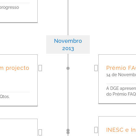
 progresso
Novembro
2013
m projecto
Prémio FA
14 de Novembr
A DGE apresent
do Prémio FAQt
Qtos.
INESC e In