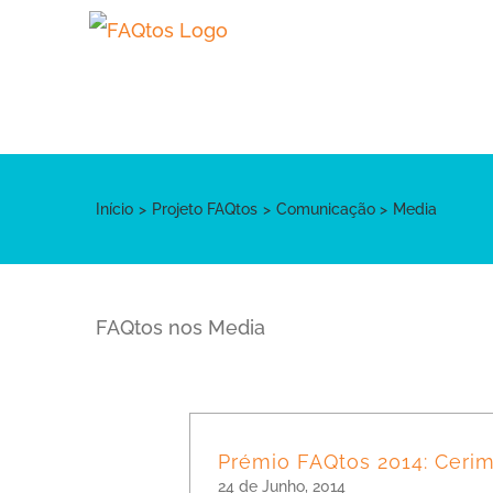
Skip
to
content
Início
Projeto FAQtos
Comunicação
Media
FAQtos nos Media
Prémio FAQtos 2014: Cerim
24 de Junho, 2014