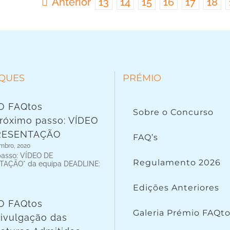
Anterior
13
14
15
16
17
18
QUES
PRÉMIO
O FAQtos
Sobre o Concurso
róximo passo: VÍDEO
RESENTAÇÃO
FAQ’s
mbro, 2020
passo: VÍDEO DE
Regulamento 2026
AÇÃO* da equipa DEADLINE:
Edições Anteriores
O FAQtos
Galeria Prémio FAQt
ivulgação das