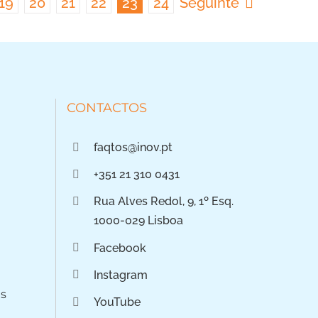
19
20
21
22
23
24
Seguinte
CONTACTOS
faqtos@inov.pt
+351 21 310 0431
Rua Alves Redol, 9, 1º Esq.
1000-029 Lisboa
Facebook
Instagram
os
YouTube