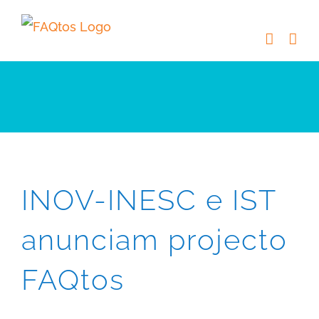
Skip
to
content
INOV-INESC e IST
anunciam projecto
FAQtos