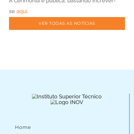
A Cerimónia é pública, bastando increver-
se
aqui
.
VER TODAS AS NOTÍCIAS
Home