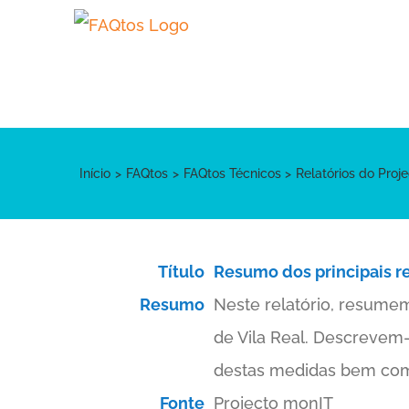
Skip
to
content
Início
FAQtos
FAQtos Técnicos
Relatórios do Proj
Título
Resumo dos principais re
Resumo
Neste relatório, resumem
de Vila Real. Descrevem
destas medidas bem com
Fonte
Projecto monIT