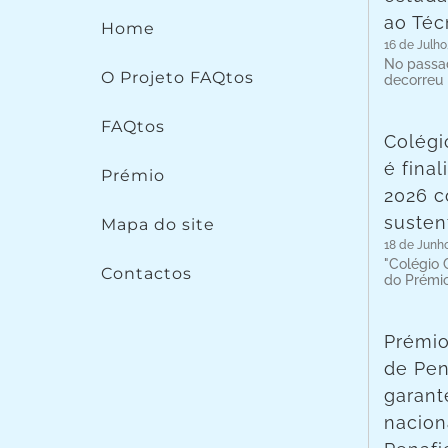
ao Téc
Home
16 de Julho
No passad
O Projeto FAQtos
decorreu
FAQtos
Colégi
é fina
Prémio
2026 c
susten
Mapa do site
18 de Junh
"Colégio C
Contactos
do Prémi
Prémio
de Pen
garant
nacion