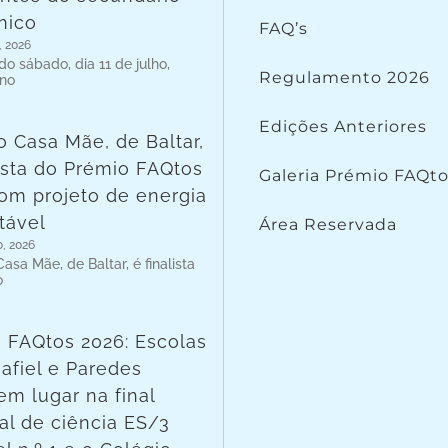
nico
FAQ’s
, 2026
o sábado, dia 11 de julho,
Regulamento 2026
 no
Edições Anteriores
o Casa Mãe, de Baltar,
lista do Prémio FAQtos
Galeria Prémio FAQt
om projeto de energia
tável
Área Reservada
o, 2026
asa Mãe, de Baltar, é finalista
o
 FAQtos 2026: Escolas
afiel e Paredes
em lugar na final
al de ciência ES/3