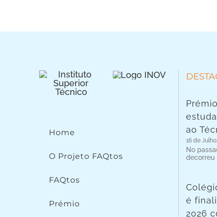
DESTA
Prémio
estuda
ao Téc
Home
16 de Julho
No passad
O Projeto FAQtos
decorreu
FAQtos
Colégi
é fina
Prémio
2026 c