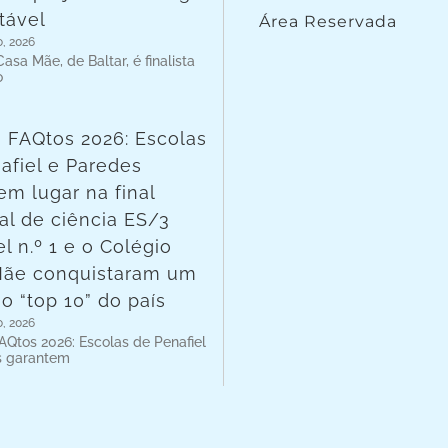
tável
Área Reservada
o, 2026
asa Mãe, de Baltar, é finalista
o
 FAQtos 2026: Escolas
afiel e Paredes
em lugar na final
al de ciência ES/3
l n.º 1 e o Colégio
Mãe conquistaram um
no “top 10” do país
o, 2026
AQtos 2026: Escolas de Penafiel
s garantem