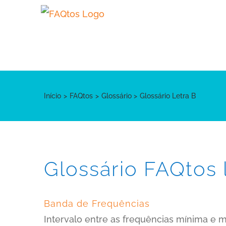
Skip
to
content
Início
FAQtos
Glossário
Glossário Letra B
Glossário FAQtos 
Banda de Frequências
Intervalo entre as frequências mínima e