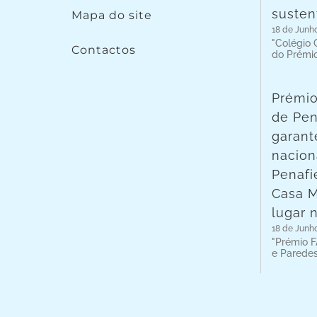
susten
Mapa do site
18 de Junh
"Colégio C
Contactos
do Prémi
Prémio
de Pen
garant
nacion
Penafie
Casa 
lugar 
18 de Junh
"Prémio F
e Parede