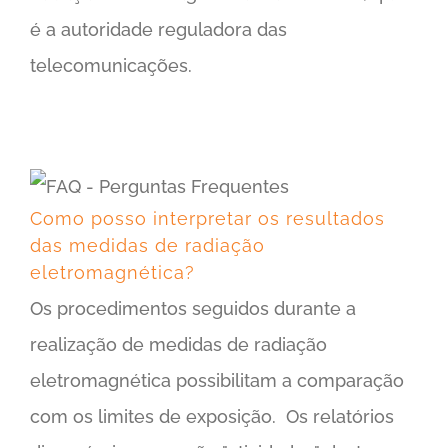
é a autoridade reguladora das
telecomunicações.
Como posso interpretar os resultados das medidas de radiação eletromagnética?
Como posso interpretar os resultados
das medidas de radiação
eletromagnética?
Os procedimentos seguidos durante a
realização de medidas de radiação
eletromagnética possibilitam a comparação
com os limites de exposição. Os relatórios