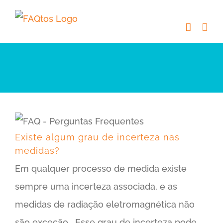
Skip
to
content
Existe algum grau de incerteza nas medidas?
Existe algum grau de incerteza nas
medidas?
Em qualquer processo de medida existe
sempre uma incerteza associada, e as
medidas de radiação eletromagnética não
são exceção. Esse grau de incerteza pode