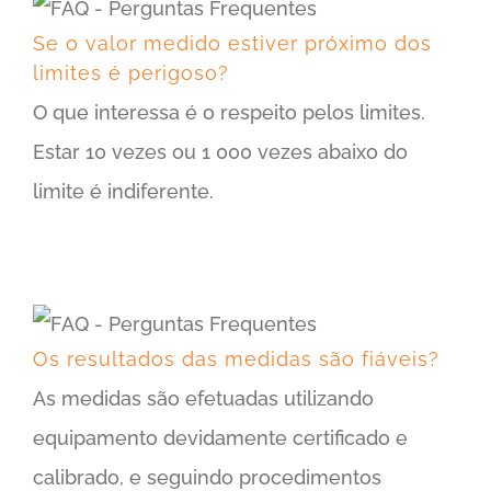
Se o valor medido estiver próximo dos limites é perigoso?
Se o valor medido estiver próximo dos
limites é perigoso?
O que interessa é o respeito pelos limites.
Estar 10 vezes ou 1 000 vezes abaixo do
limite é indiferente.
Os resultados das medidas são fiáveis?
Os resultados das medidas são fiáveis?
As medidas são efetuadas utilizando
equipamento devidamente certificado e
calibrado, e seguindo procedimentos