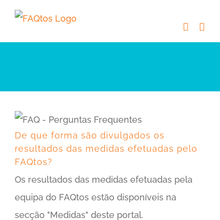
Skip
to
content
De que forma são divulgados os resultados das medidas efetuadas pelo FAQtos?
De que forma são divulgados os
resultados das medidas efetuadas pelo
FAQtos?
Os resultados das medidas efetuadas pela
equipa do FAQtos estão disponíveis na
secção "Medidas" deste portal.