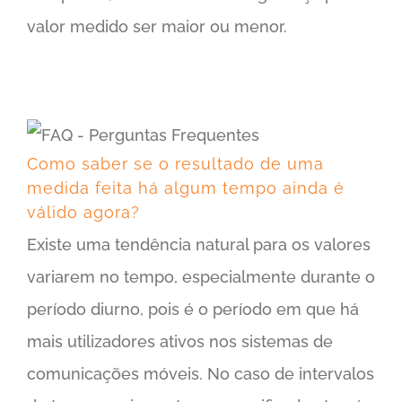
valor medido ser maior ou menor.
Como saber se o resultado de uma medida feita há algum tempo ainda é válido agora?
Como saber se o resultado de uma
medida feita há algum tempo ainda é
válido agora?
Existe uma tendência natural para os valores
variarem no tempo, especialmente durante o
período diurno, pois é o período em que há
mais utilizadores ativos nos sistemas de
comunicações móveis. No caso de intervalos