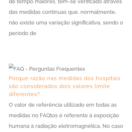
de tempo maiores, tem-se verificado através
das medidas contínuas que, normalmente,
não existe uma variação significativa, sendo o
período de
Porque razão nas medidas dos hospitais são considerados dois valores limite diferentes?
Porque razão nas medidas dos hospitais
são considerados dois valores limite
diferentes?
O valor de referência utilizado em todas as
medidas no FAQtos é referente à exposição
humana à radiação eletromagnética. No caso