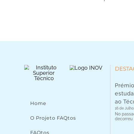
DESTA
Prémio
estuda
ao Téc
Home
16 de Julho
No passad
O Projeto FAQtos
decorreu
FAQtos