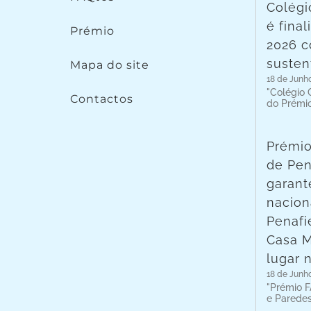
Colégi
é fina
Prémio
2026 c
susten
Mapa do site
18 de Junh
"Colégio C
Contactos
do Prémi
Prémio
de Pen
garant
nacion
Penafie
Casa 
lugar 
18 de Junh
"Prémio F
e Parede