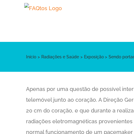
Skip
to
content
Início
Radiações e Saúde
Exposição
Sendo portad
Apenas por uma questão de possível inte
telemóvel junto ao coração. A Direção Ge
20 cm do coração, e que durante a reali
radiações eletromagnéticas provenientes 
normal funcionamento de um pacemaker po