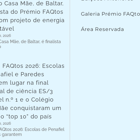
o Casa Mãe, de Baltar,
lista do Prémio FAQtos
Galeria Prémio FAQt
om projeto de energia
tável
Área Reservada
o, 2026
asa Mãe, de Baltar, é finalista
o
 FAQtos 2026: Escolas
afiel e Paredes
em lugar na final
al de ciência ES/3
l n.º 1 e o Colégio
Mãe conquistaram um
no “top 10” do país
o, 2026
AQtos 2026: Escolas de Penafiel
s garantem