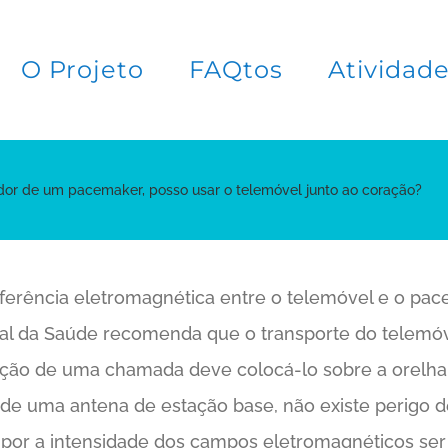
O Projeto
FAQtos
Atividad
or de um pacemaker, posso usar o telemóvel junto ao coração?
rferência eletromagnética entre o telemóvel e o p
ral da Saúde recomenda que o transporte do telemóv
zação de uma chamada deve colocá-lo sobre a orelha
de uma antena de estação base, não existe perigo d
r a intensidade dos campos eletromagnéticos ser 