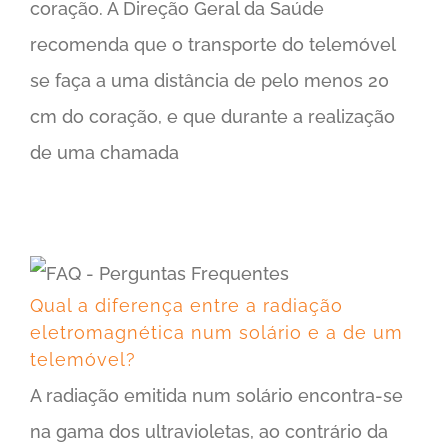
coração. A Direção Geral da Saúde
recomenda que o transporte do telemóvel
se faça a uma distância de pelo menos 20
cm do coração, e que durante a realização
de uma chamada
Qual a diferença entre a radiação eletromagnética num solário e a de um telemóvel?
Qual a diferença entre a radiação
eletromagnética num solário e a de um
telemóvel?
A radiação emitida num solário encontra-se
na gama dos ultravioletas, ao contrário da