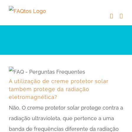
Skip
to
content
A utilização de creme protetor solar também protege da radiação eletromagnética?
A utilização de creme protetor solar
também protege da radiação
eletromagnética?
Não. O creme protetor solar protege contra a
radiação ultravioleta, que pertence a uma
banda de frequências diferente da radiação