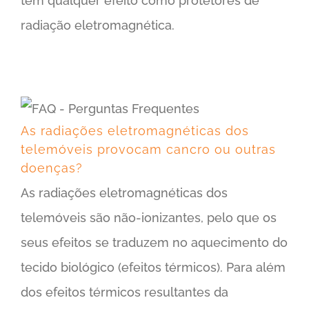
têm qualquer efeito como protetores de
radiação eletromagnética.
As radiações eletromagnéticas dos telemóveis provocam cancro ou outras doenças?
As radiações eletromagnéticas dos
telemóveis provocam cancro ou outras
doenças?
As radiações eletromagnéticas dos
telemóveis são não-ionizantes, pelo que os
seus efeitos se traduzem no aquecimento do
tecido biológico (efeitos térmicos). Para além
dos efeitos térmicos resultantes da