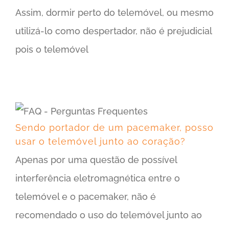
Assim, dormir perto do telemóvel, ou mesmo
utilizá-lo como despertador, não é prejudicial
pois o telemóvel
Sendo portador de um pacemaker, posso usar o telemóvel junto ao coração?
Sendo portador de um pacemaker, posso
usar o telemóvel junto ao coração?
Apenas por uma questão de possível
interferência eletromagnética entre o
telemóvel e o pacemaker, não é
recomendado o uso do telemóvel junto ao