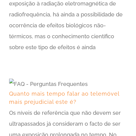
exposição à radiação eletromagnética de
radiofrequência, há ainda a possibilidade de
ocorrência de efeitos biológicos não-
térmicos, mas o conhecimento científico
sobre este tipo de efeitos é ainda
Quanto mais tempo falar ao telemóvel mais prejudicial este é?
Quanto mais tempo falar ao telemóvel
mais prejudicial este é?
Os níveis de referência que não devem ser
ultrapassados já consideram o facto de ser
uma exposição prolongada no tempo. No