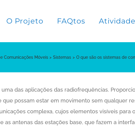
O Projeto
FAQtos
Atividad
de Comunicações Móveis
Sistemas
O que são os sistemas de c
 uma das aplicações das radiofrequências. Proporc
 e que possam estar em movimento sem qualquer restr
unicações complexa, cujos elementos visíveis para o
 as antenas das estações base, que fazem a interface