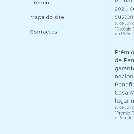
é fina
Prémio
2026 c
susten
Mapa do site
18 de Junh
"Colégio C
Contactos
do Prémi
Prémio
de Pen
garant
nacion
Penafie
Casa 
lugar 
18 de Junh
"Prémio F
e Parede