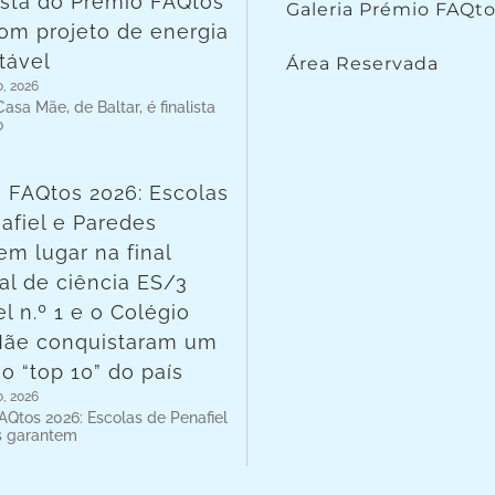
lista do Prémio FAQtos
Galeria Prémio FAQt
om projeto de energia
tável
Área Reservada
o, 2026
asa Mãe, de Baltar, é finalista
o
 FAQtos 2026: Escolas
afiel e Paredes
em lugar na final
al de ciência ES/3
l n.º 1 e o Colégio
Mãe conquistaram um
no “top 10” do país
o, 2026
AQtos 2026: Escolas de Penafiel
s garantem