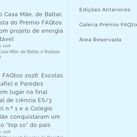
Edições Anteriores
o Casa Mãe, de Baltar,
lista do Prémio FAQtos
Galeria Prémio FAQt
om projeto de energia
tável
Área Reservada
o, 2026
asa Mãe, de Baltar, é finalista
o
 FAQtos 2026: Escolas
afiel e Paredes
em lugar na final
al de ciência ES/3
l n.º 1 e o Colégio
Mãe conquistaram um
no “top 10” do país
o, 2026