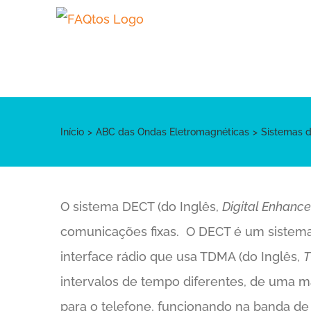
Skip
to
content
Início
ABC das Ondas Eletromagnéticas
Sistemas 
O sistema DECT (do Inglês,
Digital Enhanc
comunicações fixas. O DECT é um sistema
interface rádio que usa TDMA (do Inglês,
T
intervalos de tempo diferentes, de uma 
para o telefone, funcionando na banda de