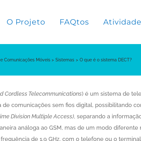
O Projeto
FAQtos
Atividad
de Comunicações Móveis
Sistemas
O que é o sistema DECT?
ed Cordless Telecommunications
) é um sistema de te
 de comunicações sem fios digital, possibilitando
ime Division Multiple Access)
, separando a informação
maneira análoga ao GSM, mas de um modo diferente 
 frequência de 1,9 GHz, com o telefone ou o termin