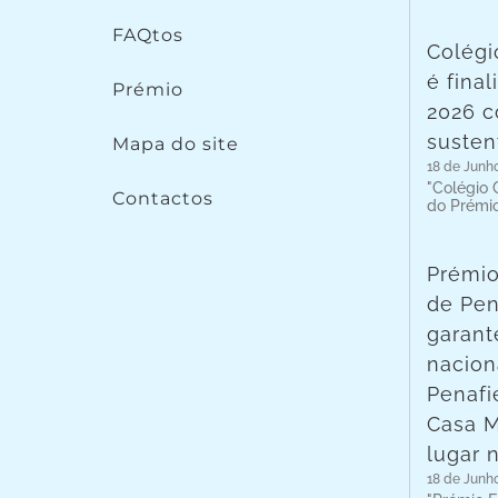
FAQtos
Colégi
é fina
Prémio
2026 c
susten
Mapa do site
18 de Junh
"Colégio C
Contactos
do Prémi
Prémio
de Pen
garant
nacion
Penafie
Casa 
lugar 
18 de Junh