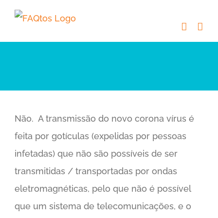
Skip
to
content
Não. A transmissão do novo corona vírus é
feita por gotículas (expelidas por pessoas
infetadas) que não são possíveis de ser
transmitidas / transportadas por ondas
eletromagnéticas, pelo que não é possível
que um sistema de telecomunicações, e o