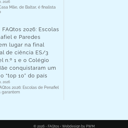
o, 2026
asa Mãe, de Baltar, é finalista
o
 FAQtos 2026: Escolas
afiel e Paredes
em lugar na final
al de ciência ES/3
l n.º 1 e o Colégio
Mãe conquistaram um
no “top 10” do país
o, 2026
AQtos 2026: Escolas de Penafiel
s garantem
© 2026 - FAQtos •
Webdesign by PWM