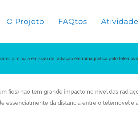
O Projeto
FAQtos
Atividad
culares diminui a emissão de radiação eletromagnética pelo telemóve
sem fios) não tem grande impacto no nível das radia
e essencialmente da distância entre o telemóvel e 