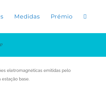
es
Medidas
Prémio
l?
ções eletromagnéticas emitidas pelo
a estação base.