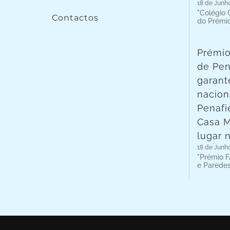
18 de Junh
"Colégio C
Contactos
do Prémi
Prémio
de Pen
garant
nacion
Penafie
Casa 
lugar 
18 de Junh
"Prémio F
e Parede