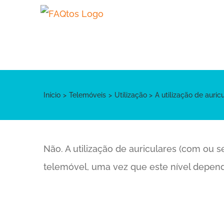
Skip
to
content
Início
Telemóveis
Utilização
A utilização de auri
Não. A utilização de auriculares (com ou 
telemóvel, uma vez que este nível depend