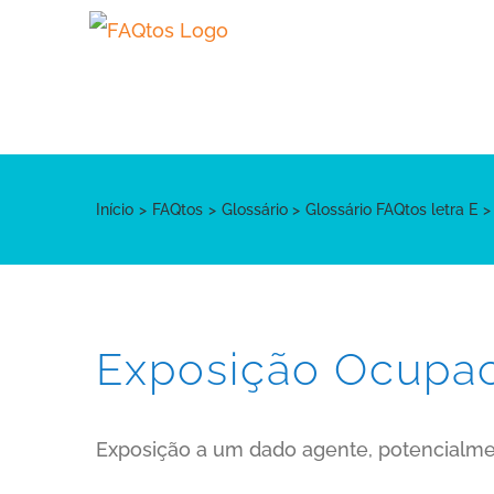
Skip
to
content
Início
FAQtos
Glossário
Glossário FAQtos letra E
Exposição Ocupac
Exposição a um dado agente, potencialmen