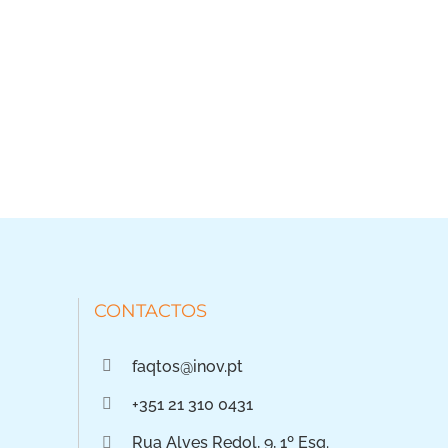
CONTACTOS
faqtos@inov.pt
+351 21 310 0431
Rua Alves Redol, 9, 1º Esq.