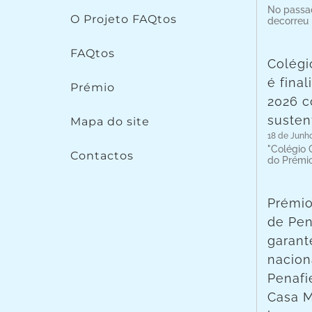
No passad
O Projeto FAQtos
decorreu
FAQtos
Colégi
é fina
Prémio
2026 c
susten
Mapa do site
18 de Junh
"Colégio C
Contactos
do Prémi
Prémio
de Pen
garant
nacion
Penafie
Casa 