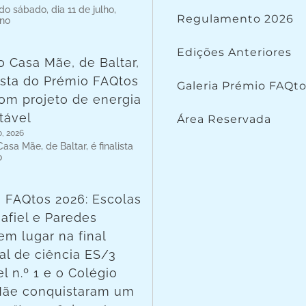
o sábado, dia 11 de julho,
Regulamento 2026
 no
Edições Anteriores
o Casa Mãe, de Baltar,
lista do Prémio FAQtos
Galeria Prémio FAQt
om projeto de energia
tável
Área Reservada
o, 2026
asa Mãe, de Baltar, é finalista
o
 FAQtos 2026: Escolas
afiel e Paredes
em lugar na final
al de ciência ES/3
l n.º 1 e o Colégio
Mãe conquistaram um